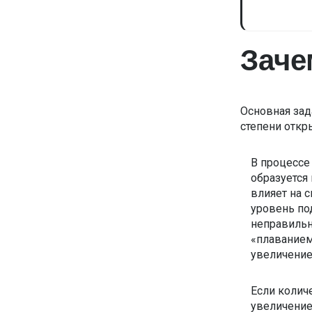
Заче
Основная зад
степени откр
В процессе
образуется
влияет на с
уровень по
неправильн
«плаванием
увеличение
Если колич
увеличение 