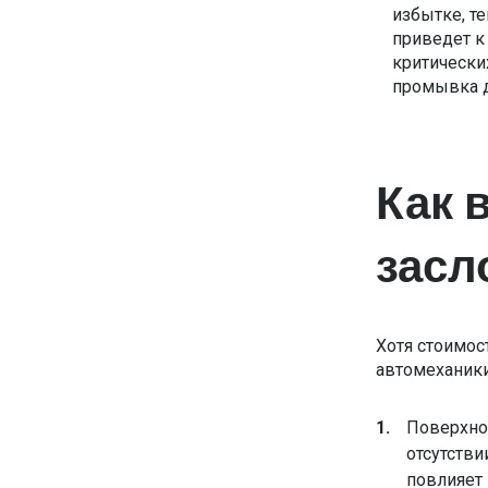
избытке, те
приведет к
критически
промывка д
Как 
засл
Хотя стоимос
автомеханики
Поверхно
отсутстви
повлияет 