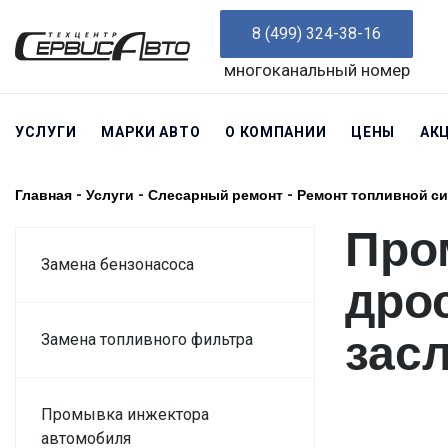
8 (499) 324-38-16
многоканальный номер
УСЛУГИ
МАРКИ АВТО
О КОМПАНИИ
ЦЕНЫ
АК
Главная
-
Услуги
-
Слесарный ремонт
-
Ремонт топливной с
Про
Замена бензонасоса
дро
зас
Замена топливного фильтра
Промывка инжектора
автомобиля