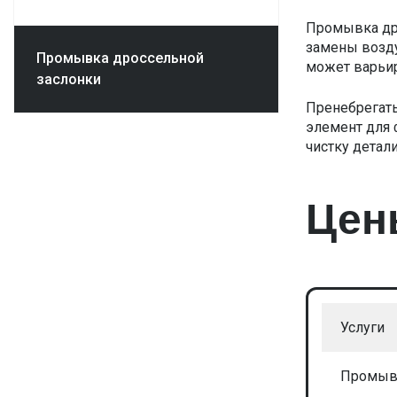
Промывка дро
замены возду
Промывка дроссельной
может варьир
заслонки
Пренебрегать
элемент для
чистку детали
Цен
Услуги
Промывк