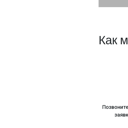
Как 
Позвоните
заяв