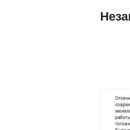
Неза
Отличн
соврем
меняли
работы
готовн