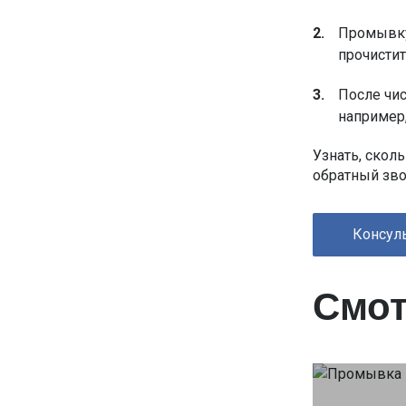
Промывку
прочистит
После чис
например,
Узнать, скол
обратный зво
Консуль
Смот