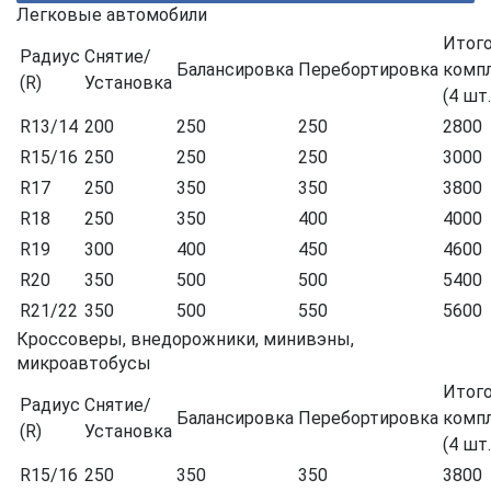
Легковые автомобили
Итог
Радиус
Снятие/
Балансировка
Перебортировка
комп
(R)
Установка
(4 шт.
R13/14
200
250
250
2800
R15/16
250
250
250
3000
R17
250
350
350
3800
R18
250
350
400
4000
R19
300
400
450
4600
R20
350
500
500
5400
R21/22
350
500
550
5600
Кроссоверы, внедорожники, минивэны,
микроавтобусы
Итог
Радиус
Снятие/
Балансировка
Перебортировка
комп
(R)
Установка
(4 шт.
R15/16
250
350
350
3800